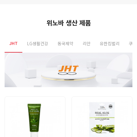
위노바 생산 제품
JHT
LG생활건강
동국제약
리안
유한킴벌리
쿠팡
Previous
N