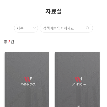
자료실
총
3
건