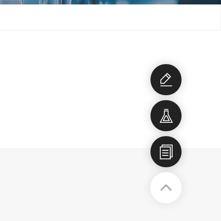
개발상
담
개발품
목
회사소
개서