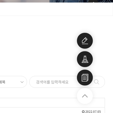
개발상
담
개발품
목
회사소
개서
2022.07.05