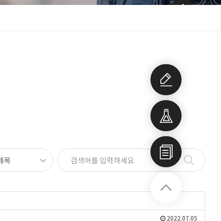
개발상
담
개발품
목
회사소
개서
2022.07.05